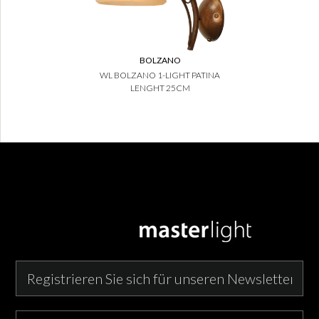
BOLZANO
WL BOLZANO 1-LIGHT PATINA
LENGHT 25CM