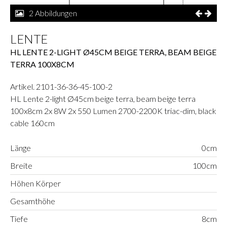
2 Abbildungen
LENTE
HL LENTE 2-LIGHT Ø45CM BEIGE TERRA, BEAM BEIGE
TERRA 100X8CM
Artikel. 2101-36-36-45-100-2
HL Lente 2-light Ø45cm beige terra, beam beige terra
100x8cm 2x 8W 2x 550 Lumen 2700-2200K triac-dim, black
cable 160cm
Länge
0cm
Breite
100cm
Höhen Körper
Gesamthöhe
Tiefe
8cm